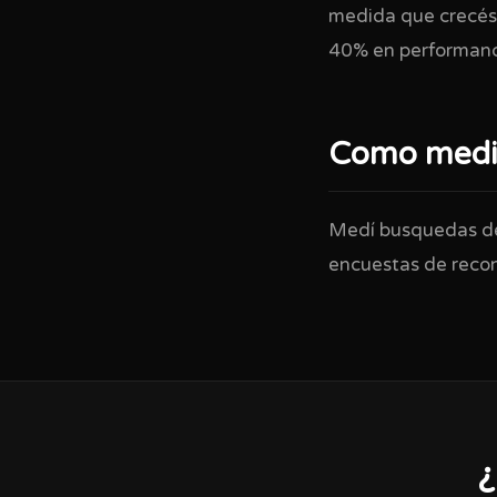
medida que crecés,
40% en performan
Como medir
Medí busquedas de 
encuestas de recon
¿