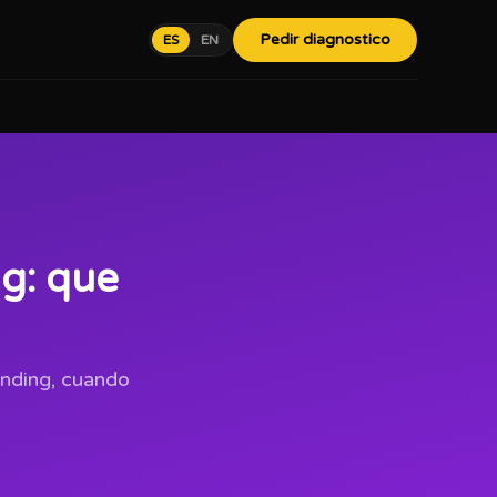
Pedir diagnostico
ES
EN
g: que
randing, cuando