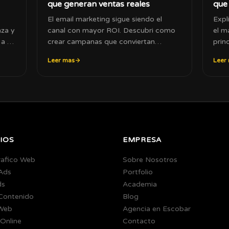
que generan ventas reales
que 
El email marketing sigue siendo el
Expl
nza y
canal con mayor ROI. Descubri como
el m
 a tu
crear campanas que conviertan
prin
suscriptores en clientes.
crec
Leer mas
Leer
IOS
EMPRESA
rafico Web
Sobre Nosotros
Ads
Portfolio
ds
Academia
 Contenido
Blog
Web
Agencia en Escobar
Online
Contacto