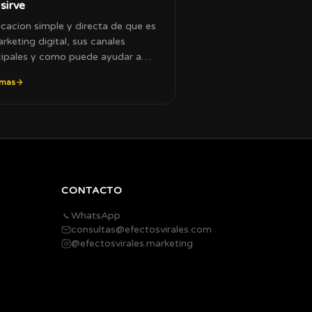
sirve
icacion simple y directa de que es
arketing digital, sus canales
cipales y como puede ayudar a
er tu negocio.
 mas
CONTACTO
WhatsApp
consultas@efectosvirales.com
@efectosvirales.marketing