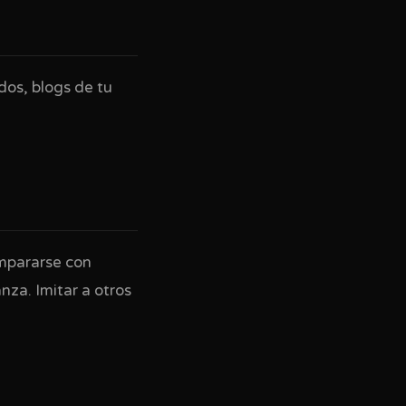
os, blogs de tu
ompararse con
za. Imitar a otros