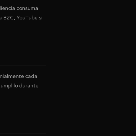
udiencia consuma
a B2C, YouTube si
genialmente cada
cumplilo durante