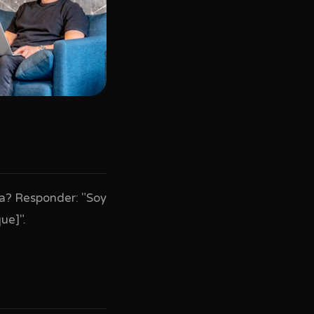
ca? Responder: "Soy
ue]".