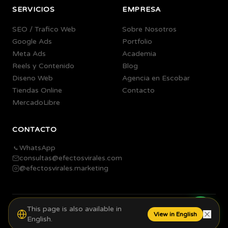
SERVICIOS
EMPRESA
SEO / Trafico Web
Sobre Nosotros
Google Ads
Portfolio
Meta Ads
Academia
Reels y Contenido
Blog
Diseno Web
Agencia en Escobar
Tiendas Online
Contacto
MercadoLibre
CONTACTO
WhatsApp
consultas@efectosvirales.com
@efectosvirales.marketing
This page is also available in
©
2026
Efectos Virales.
Todos los derechos reservados.
View in English
English.
Agencia de Marketing Digital en Escobar, Buenos Aires