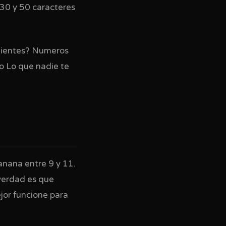
 30 y 50 caracteres
clientes? Numeros
o Lo que nadie te
anana entre 9 y 11.
 verdad es que
jor funcione para