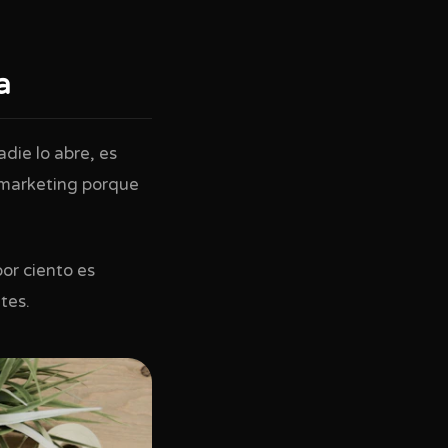
a
die lo abre, es
l marketing porque
or ciento es
tes.