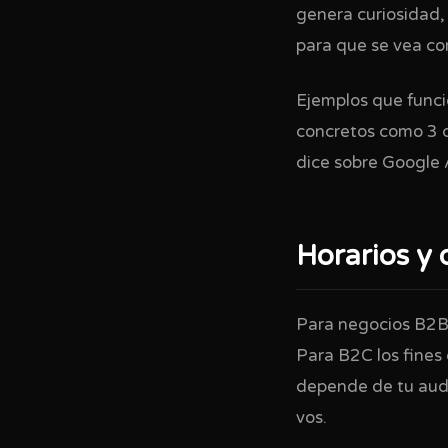
genera curiosidad,
para que se vea co
Ejemplos que func
concretos como 3 c
dice sobre Google 
Horarios y 
Para negocios B2B 
Para B2C los fines
depende de tu audi
vos.