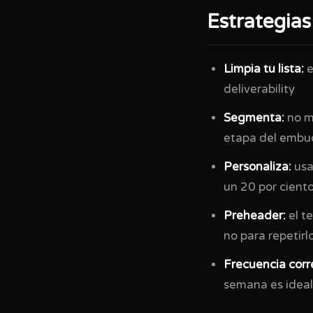
Estrategias
Limpia tu lista:
e
deliverability
Segmenta:
no m
etapa del embu
Personaliza:
usa
un 20 por cient
Preheader:
el t
no para repetirl
Frecuencia corr
semana es ideal