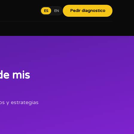
Pedir diagnostico
ES
EN
de mis
os y estrategias