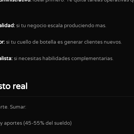
dministrativo:
ideal primero. Te quita tareas operativas q
alidad:
si tu negocio escala produciendo mas.
r:
si tu cuello de botella es generar clientes nuevos.
lista:
si necesitas habilidades complementarias.
sto real
arte. Sumar:
 y aportes (45-55% del sueldo)