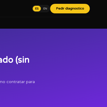
Pedir diagnostico
ES
EN
do (sin
mo contratar para