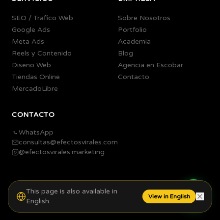
SEO / Trafico Web
Sobre Nosotros
Google Ads
Portfolio
Meta Ads
Academia
Reels y Contenido
Blog
Diseno Web
Agencia en Escobar
Tiendas Online
Contacto
MercadoLibre
CONTACTO
WhatsApp
consultas@efectosvirales.com
@efectosvirales.marketing
This page is also available in
©
2026
Efectos Virales.
Todos los derechos reservados.
View in English
English.
Agencia de Marketing Digital en Escobar, Buenos Aires