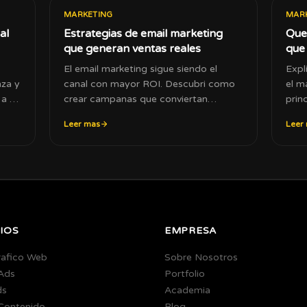
MARKETING
MAR
al
Estrategias de email marketing
Que 
que generan ventas reales
que 
El email marketing sigue siendo el
Expl
nza y
canal con mayor ROI. Descubri como
el m
 a tu
crear campanas que conviertan
prin
suscriptores en clientes.
crec
Leer mas
Leer
IOS
EMPRESA
rafico Web
Sobre Nosotros
Ads
Portfolio
ds
Academia
 Contenido
Blog