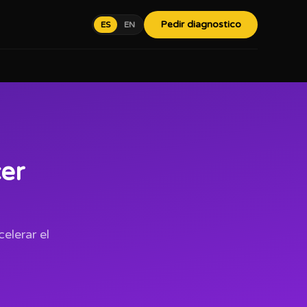
Pedir diagnostico
ES
EN
cer
elerar el