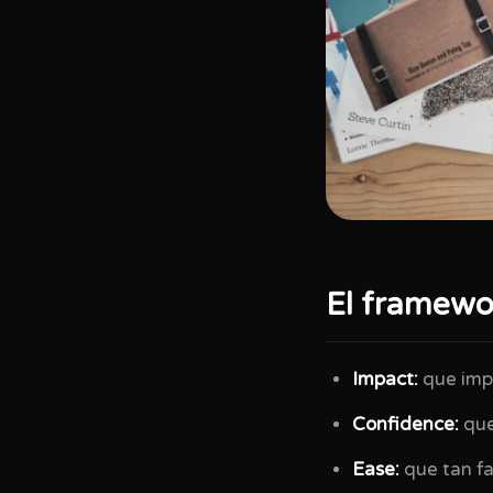
El framewor
Impact:
que impa
Confidence:
que
Ease:
que tan fa