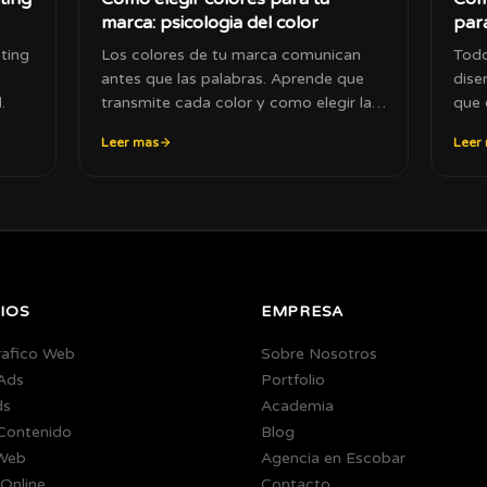
marca: psicologia del color
par
eting
Los colores de tu marca comunican
Todo
antes que las palabras. Aprende que
dise
.
transmite cada color y como elegir la
que 
paleta correcta.
corr
Leer mas
Leer
IOS
EMPRESA
rafico Web
Sobre Nosotros
Ads
Portfolio
ds
Academia
 Contenido
Blog
Web
Agencia en Escobar
Online
Contacto