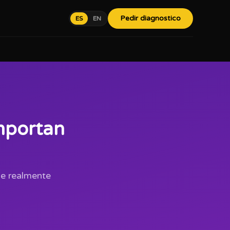
Pedir diagnostico
ES
EN
importan
ue realmente