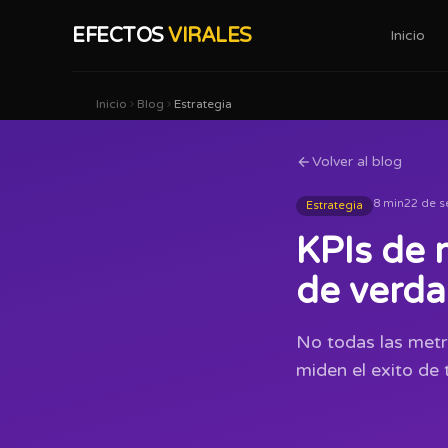
EFECTOS
VIRALES
Inicio
Inicio
Blog
Estrategia
Volver al blog
8 min
22 de s
Estrategia
KPIs de 
de verd
No todas las metri
miden el exito de 