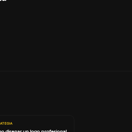
.
ATEGIA
o disenar un logo profesional