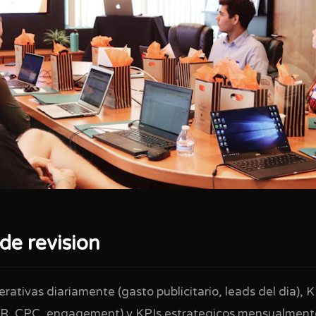
de revision
rativas diariamente (gasto publicitario, leads del dia), K
, CPC, engagement) y KPIs estrategicos mensualment