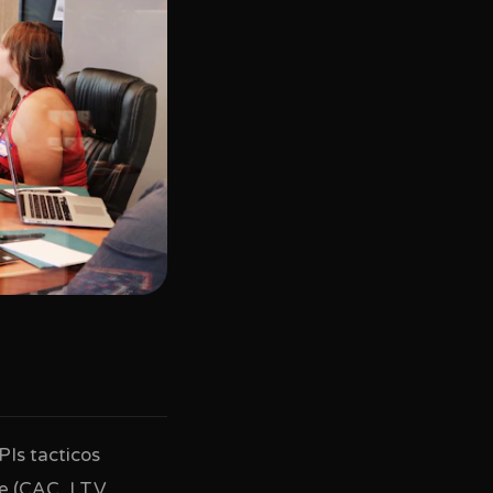
PIs tacticos
e (CAC, LTV,