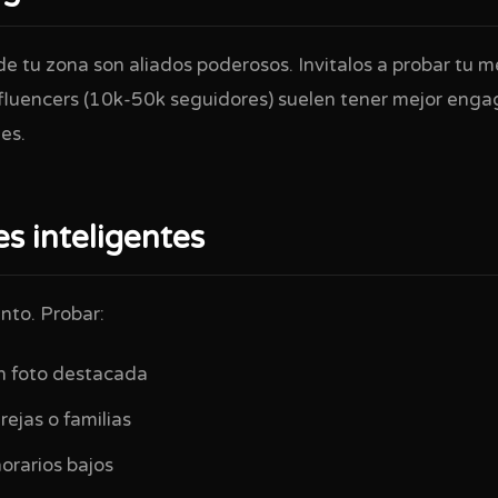
de tu zona son aliados poderosos. Invitalos a probar tu 
nfluencers (10k-50k seguidores) suelen tener mejor en
es.
s inteligentes
nto. Probar:
on foto destacada
ejas o familias
orarios bajos