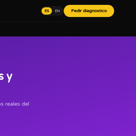
Pedir diagnostico
ES
EN
s y
s reales del