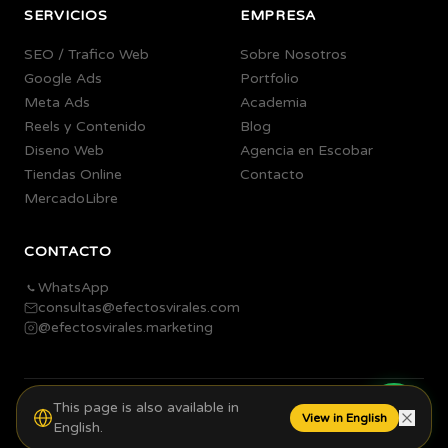
SERVICIOS
EMPRESA
SEO / Trafico Web
Sobre Nosotros
Google Ads
Portfolio
Meta Ads
Academia
Reels y Contenido
Blog
Diseno Web
Agencia en Escobar
Tiendas Online
Contacto
MercadoLibre
CONTACTO
WhatsApp
consultas@efectosvirales.com
@efectosvirales.marketing
This page is also available in
©
2026
Efectos Virales.
Todos los derechos reservados.
View in English
English.
Agencia de Marketing Digital en Escobar, Buenos Aires