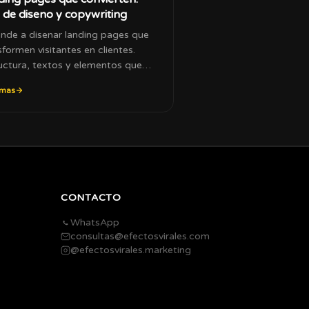
 de diseno y copywriting
nde a disenar landing pages que
sformen visitantes en clientes.
uctura, textos y elementos que
ntan la conversion.
 mas
CONTACTO
WhatsApp
consultas@efectosvirales.com
@efectosvirales.marketing