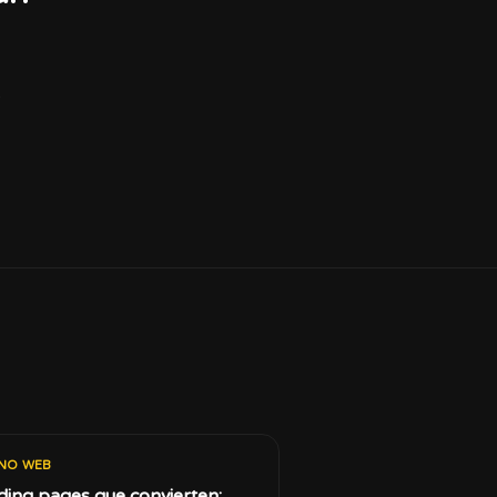
.
ENO WEB
ding pages que convierten: