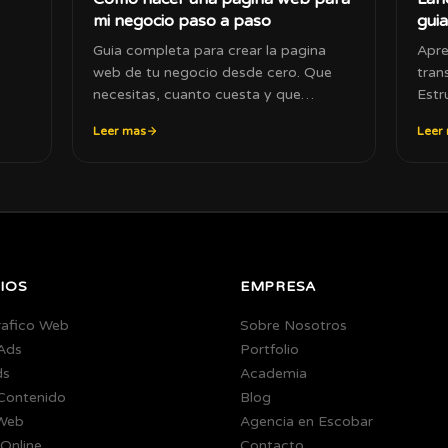
mi negocio paso a paso
guia
Guia completa para crear la pagina
Apre
web de tu negocio desde cero. Que
tran
necesitas, cuanto cuesta y que
Estr
opciones tenes.
aume
Leer mas
Leer
IOS
EMPRESA
rafico Web
Sobre Nosotros
Ads
Portfolio
ds
Academia
 Contenido
Blog
Web
Agencia en Escobar
Online
Contacto