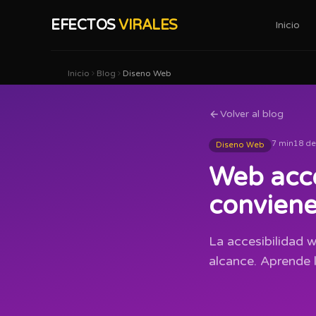
EFECTOS
VIRALES
Inicio
Inicio
Blog
Diseno Web
Volver al blog
7 min
18 de
Diseno Web
Web acce
conviene
La accesibilidad 
alcance. Aprende 