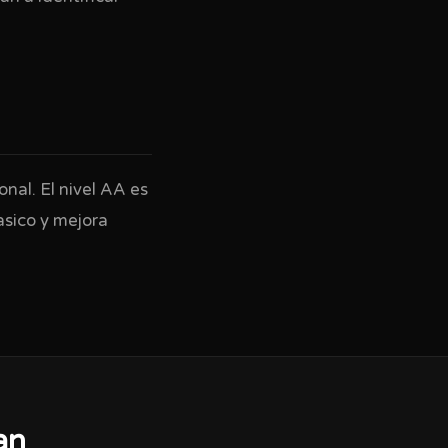
nal. El nivel AA es
asico y mejora
an