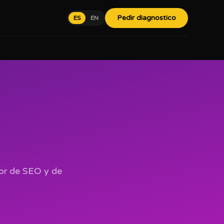
Pedir diagnostico
ES
EN
tor de SEO y de