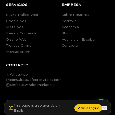
SERVICIOS
EMPRESA
SEO / Trafico Web
Sobre Nosotros
Google Ads
Portfolio
Meta Ads
Academia
Reels y Contenido
Blog
Diseno Web
Agencia en Escobar
Tiendas Online
Contacto
MercadoLibre
CONTACTO
WhatsApp
consultas@efectosvirales.com
@efectosvirales.marketing
This page is also available in
©
2026
Efectos Virales.
Todos los derechos reservados.
View in English
English.
Agencia de Marketing Digital en Escobar, Buenos Aires