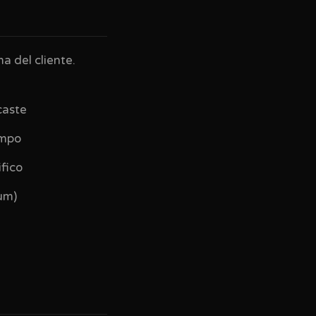
a del cliente.
caste
empo
ifico
um)