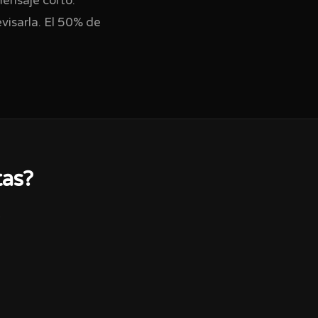
mensaje corto:
evisarla. El 50% de
tas?
.