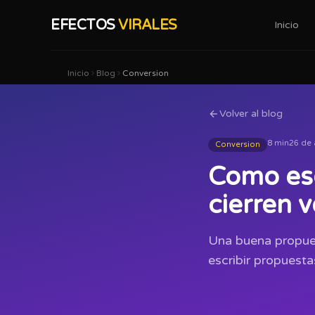
EFECTOS
VIRALES
Inicio
Inicio
Blog
Conversion
Volver al blog
8 min
26 de 
Conversion
Como esc
cierren 
Una buena propuest
escribir propuest