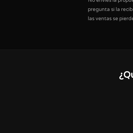
No envies la propu
pregunta si la reci
las ventas se pierd
¿Qu