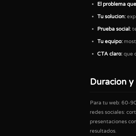
El problema que
Tu solucion:
expl
Prueba social:
te
Tu equipo:
mostr
CTA claro:
que d
Duracion y
Para tu web: 60-90 
redes sociales: co
presentaciones com
resultados.