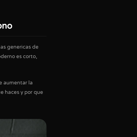
iono
mas genericas de
oderno es corto,
de aumentar la
ue haces y por que