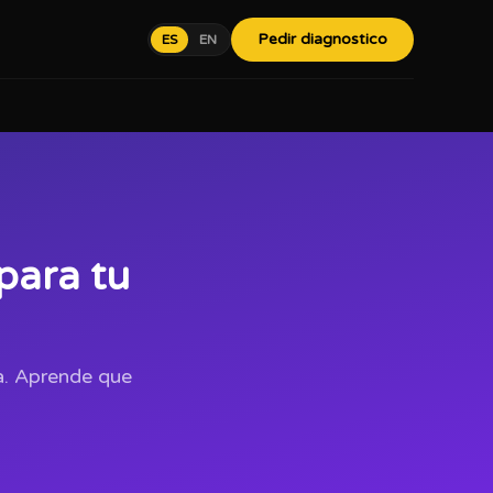
Pedir diagnostico
ES
EN
para tu
za. Aprende que