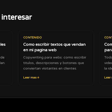
interesar
CONTENIDO
CON
les
Como escribir textos que vendan
Com
en mi pagina web
par
 de
Copywriting para webs: como escribir
Todo
dan.
titulos, descripciones y botones que
vide
conviertan visitantes en clientes.
la i
dist
Leer mas
Leer