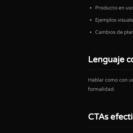
Producto en us
Ejemplos visual
Cambios de pla
Lenguaje c
Hablar como con un
formalidad.
CTAs efect