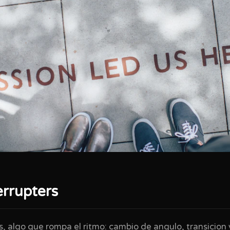
errupters
 algo que rompa el ritmo: cambio de angulo, transicion v