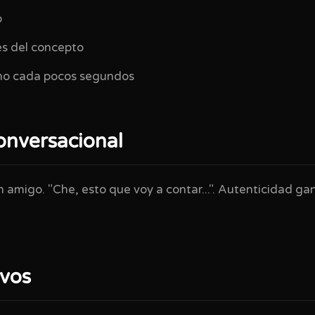
o
es del concepto
no cada pocos segundos
onversacional
 amigo. "Che, esto que voy a contar...". Autenticidad ga
ivos