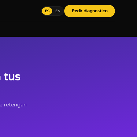
Pedir diagnostico
ES
EN
 tus
ue retengan