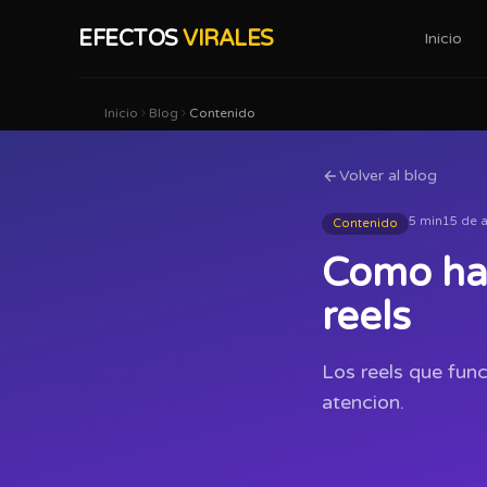
EFECTOS
VIRALES
Inicio
Inicio
Blog
Contenido
Volver al blog
5 min
15 de a
Contenido
Como hac
reels
Los reels que fun
atencion.