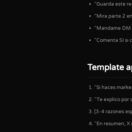
"Guarda este re
"Mira parte 2 en
"Mandame DM y 
"Comenta SI si 
Template a
"Si haces market
"Te explico por 
[3-4 razones esp
"En resumen, X