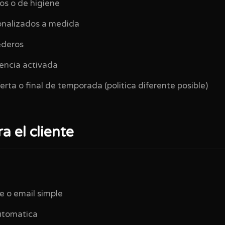
os o de higiene
onalizados a medida
ederos
cencia activada
rta o final de temporada (politica diferente posible)
a el cliente
e o email simple
utomatica