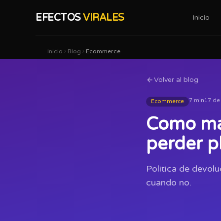
EFECTOS
VIRALES
Inicio
Inicio
Blog
Ecommerce
Volver al blog
7 min
17 de
Ecommerce
Como man
perder p
Politica de devol
cuando no.