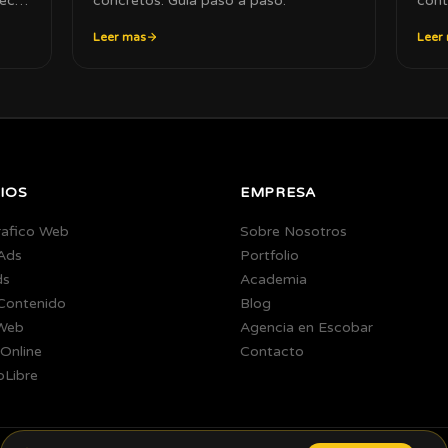
recer
concretos. Guia paso a paso.
cont
Leer mas
Leer
IOS
EMPRESA
rafico Web
Sobre Nosotros
Ads
Portfolio
ds
Academia
 Contenido
Blog
Web
Agencia en Escobar
Online
Contacto
Libre