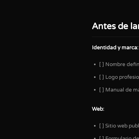
Antes de lan
Identidad y marca:
[ ] Nombre defi
[ ] Logo profesi
[ ] Manual de m
Web:
[ ] Sitio web pu
[ ] Formulario 