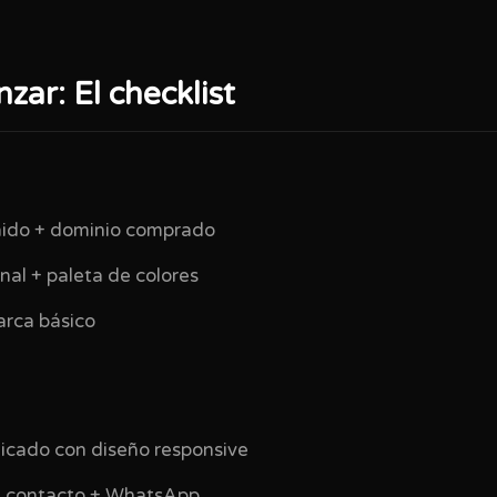
zar: El checklist
nido + dominio comprado
onal + paleta de colores
arca básico
blicado con diseño responsive
de contacto + WhatsApp