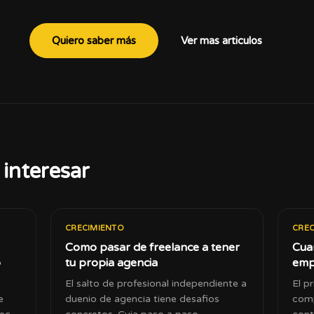
Quiero saber más
Ver mas articulos
interesar
CRECIMIENTO
CREC
Como pasar de freelance a tener
Cua
o
tu propia agencia
empl
El salto de profesional independiente a
El p
e
duenio de agencia tiene desafios
comp