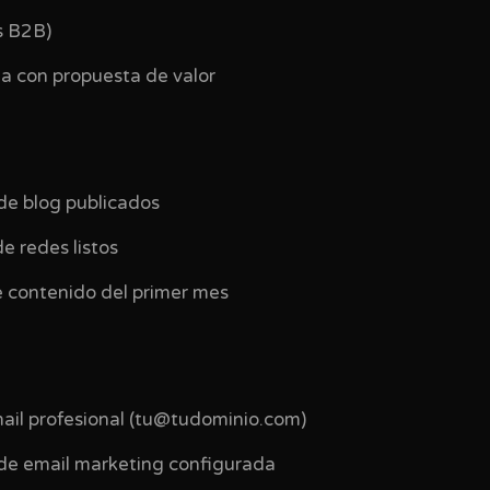
es B2B)
da con propuesta de valor
s de blog publicados
de redes listos
de contenido del primer mes
mail profesional (tu@tudominio.com)
 de email marketing configurada