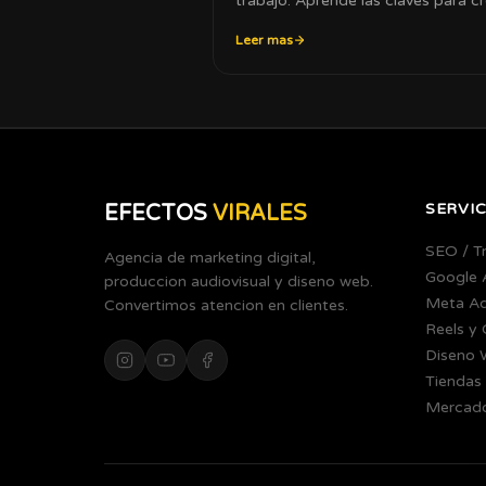
trabajo. Aprende las claves para c
sin quemarte.
Leer mas
SERVIC
EFECTOS
VIRALES
SEO / T
Agencia de marketing digital,
Google 
produccion audiovisual y diseno web.
Meta A
Convertimos atencion en clientes.
Reels y
Diseno 
Tiendas 
Mercado