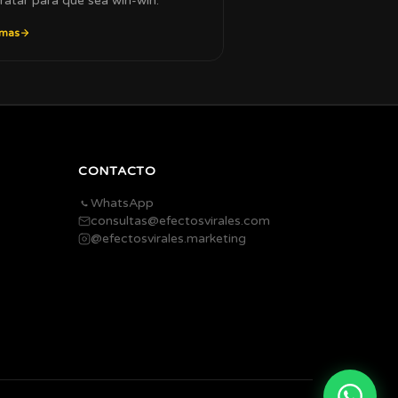
ratar para que sea win-win.
 mas
CONTACTO
WhatsApp
consultas@efectosvirales.com
@efectosvirales.marketing