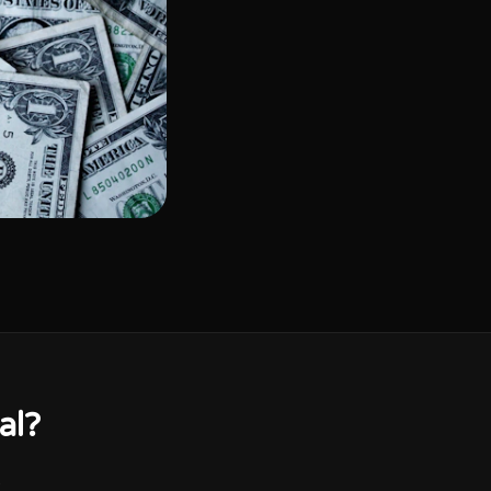
al?
.