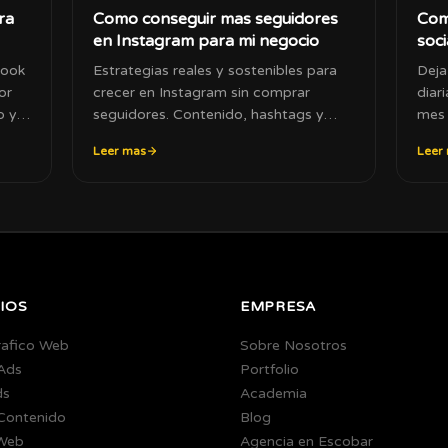
ra
Como conseguir mas seguidores
Com
en Instagram para mi negocio
soci
book
Estrategias reales y sostenibles para
Deja
or
crecer en Instagram sin comprar
diar
o y
seguidores. Contenido, hashtags y
mes 
engagement que funcionan.
trab
Leer mas
Leer
IOS
EMPRESA
rafico Web
Sobre Nosotros
Ads
Portfolio
ds
Academia
 Contenido
Blog
Web
Agencia en Escobar