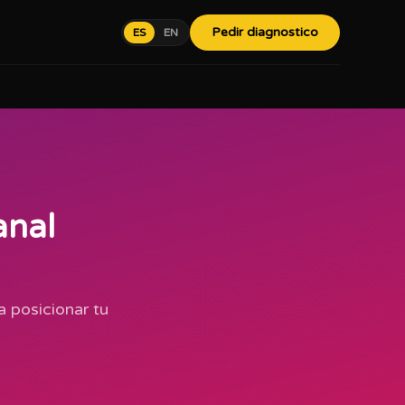
Pedir diagnostico
ES
EN
anal
 posicionar tu